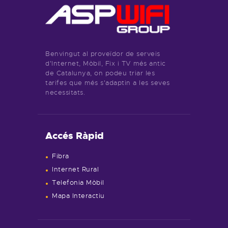
Benvingut al proveïdor de serveis
d'Internet, Mòbil, Fix i TV més antic
de Catalunya, on podeu triar les
tarifes que més s'adaptin a les seves
necessitats.
Accés Ràpid
Fibra
Internet Rural
Telefonia Mòbil
Mapa Interactiu