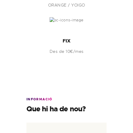
ORANGE / YOIGO
FIX
Des de 10€/mes
INFORMACIÓ
Que hi ha de nou?