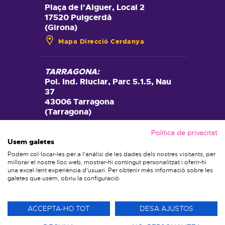
Plaça de l'Alguer, Local 2
17520 Puigcerdà
(Girona)
Mapa Direcció Cerdanya
TARRAGONA:
Pol. Ind. Riuclar, Parc 5.1.5, Nau
37
43006 Tarragona
(Tarragona)
Mapa Direcció Tarragona
Política de privacitat
Usem galetes
Podem col·locar-les per a l'anàlisi de les dades dels nostres visitants, per
CALAF:
millorar el nostre lloc web, mostrar-hi contingut personalitzat i oferir-hi
Raval de Sant Jaume, 11
una excel·lent experiència d'usuari. Per obtenir més informació sobre les
galetes que usem, obriu la configuració.
08280 Calaf
(Barcelona)
Mapa Direcció Calaf
ACCEPTA-HO TOT
DESA AJUSTOS