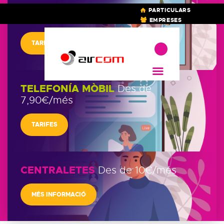
PARTICULARS
INTERNET
Des de 89€/més
EMPRESES
AIRCOM
TARIFES
Fibra & Radio
INICI
INTERNET RADIO
TELEFONÍA MÒBIL
Des de
FIBRA
7,90€/més
CENTRALETA
PORTAL CLIENT
TARIFES
CENTRALETES
Des de 10€/més
MÉS INFORMACIÓ