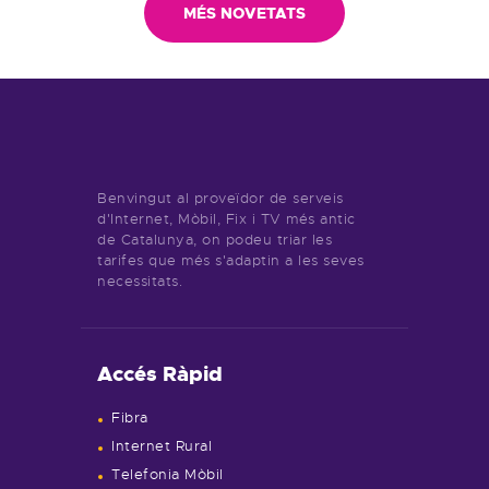
MÉS NOVETATS
Benvingut al proveïdor de serveis
d'Internet, Mòbil, Fix i TV més antic
de Catalunya, on podeu triar les
tarifes que més s'adaptin a les seves
necessitats.
Accés Ràpid
Fibra
Internet Rural
Telefonia Mòbil